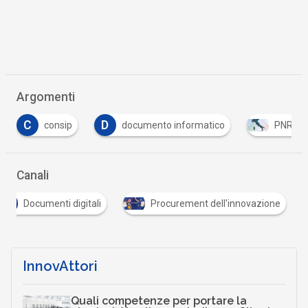
Argomenti
D
documento informatico
PNRR
Tutto su
Canali
Documenti digitali
Procurement dell'innovazione
InnovAttori
Quali competenze per portare la