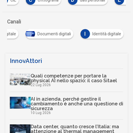
C
D
E
crittografia
dati personali
eidas
Canali
I
 digitale
Documenti digitali
Identità digitale
InnovAttori
Quali competenze per portare la
physical AI nello spazio: il caso Sitael
22 Lug 2026
AI in azienda, perché gestire il
cambiamento è anche una questione di
sicurezza
10 Lug 2026
Data center, quanto cresce l’Italia: ma
attenzione al thermal management