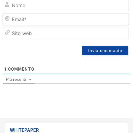
N
Em
Sit
we
1
COMMENTO
Più recenti
WHITEPAPER