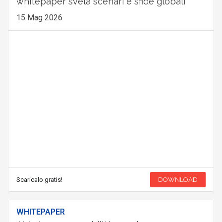
whitepaper svela scenari e sfide globali
15 Mag 2026
Scaricalo gratis!
DOWNLOAD
WHITEPAPER