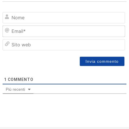
N
Em
Sit
we
1
COMMENTO
Più recenti