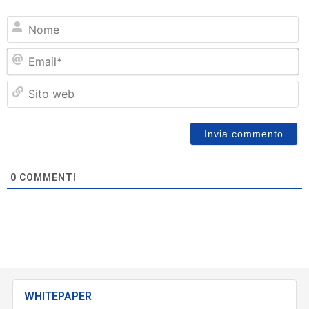
N
Em
Si
w
0
COMMENTI
WHITEPAPER