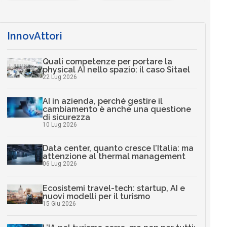
InnovAttori
Quali competenze per portare la
physical AI nello spazio: il caso Sitael
22 Lug 2026
AI in azienda, perché gestire il
cambiamento è anche una questione
di sicurezza
10 Lug 2026
Data center, quanto cresce l’Italia: ma
attenzione al thermal management
06 Lug 2026
Ecosistemi travel-tech: startup, AI e
nuovi modelli per il turismo
15 Giu 2026