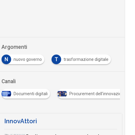
Argomenti
N
T
nuovo governo
trasformazione digitale
Canali
Documenti digitali
Procurement dell'innovazione
InnovAttori