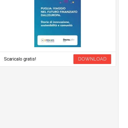
Scaricalo gratis!
DOWNLOAD