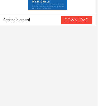
Scaricalo gratis!
DOWNLOAD