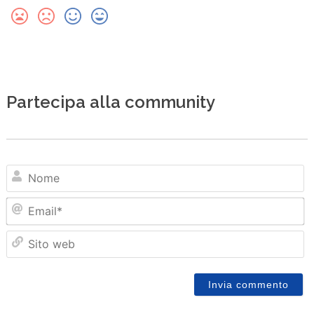
Partecipa alla community
N
Em
Sit
we