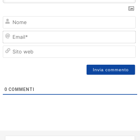
N
Em
Sit
we
0
COMMENTI