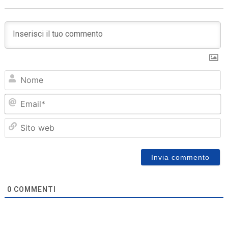
N
Em
Sit
we
0
COMMENTI