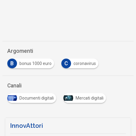
Argomenti
B
C
bonus 1000 euro
coronavirus
Canali
Documenti digitali
Mercati digitali
InnovAttori