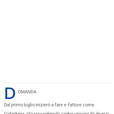
D
OMANDA
Dal primo luglio inizierò a fare e-fatture come
forfettaria, sto raccogliendo codici univoci da diversi