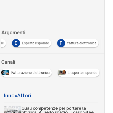
Argomenti
E
F
ale
Esperto risponde
fattura elettronica
Canali
Fatturazione elettronica
L'esperto risponde
InnovAttori
Quali competenze per portare la
physical AI nello spazio: il caso Sitael