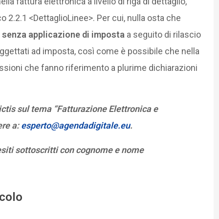
la fattura elettronica a livello di riga di dettaglio,
o 2.2.1 <DettaglioLinee>. Per cui, nulla osta che
ti senza applicazione di imposta
a seguito di rilascio
oggettati ad imposta, così come è possibile che nella
sioni che fanno riferimento a plurime dichiarazioni
tis sul tema “Fatturazione Elettronica e
ere a:
esperto@agendadigitale.eu
.
esiti sottoscritti con cognome e nome
icolo