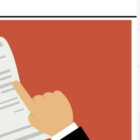
C
conservazione digit
Documenti digitali