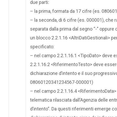
due parti:
– la prima, formata da 17 cifre (es. 0806
– la seconda, di 6 cifre (es. 000001), che
separata dalla prima dal segno “-” oppure d
un blocco 2.2.1.16 <AltriDatiGestionali> pe
specificato:
– nel campo 2.2.1.16.1 <TipoDato> deve es
2.2.1.16.2 <RiferimentoTesto> deve essere r
dichiarazione d’intento e il suo progressiv
08060120341234567-000001)
– nel campo 2.2.1.16.4 <RiferimentoData> d
telematica rilasciata dall’Agenzia delle ent
d’intento”. Da questi riferimenti emerge com