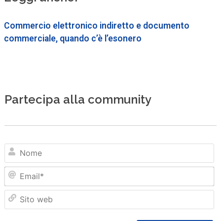
Commercio elettronico indiretto e documento
commerciale, quando c’è l’esonero
Partecipa alla community
N
Em
Sit
we