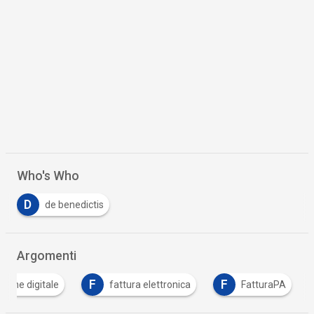
Who's Who
D
de benedictis
Argomenti
F
F
zione digitale
fattura elettronica
FatturaPA