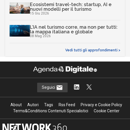
Ecosistemi travel-tech: startup, AI e
nuovi modelli per il turismo
15 Giu 2026
L’IA nel turismo corre, ma non per tutti:
la mappa italiana e globale
08 Mag 2026
Vedi tutti gli approfondimenti >
Seguici
About
Autori
Tags
Rss Feed
Privacy e Cookie Policy
Terms&Conditions Contenuti Specialistici
Cookie Center