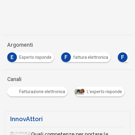
Argomenti
E
F
F
Esperto risponde
fattura elettronica
fir
Canali
Fatturazione elettronica
L'esperto risponde
…
InnovAttori
Quali competenze per portare la