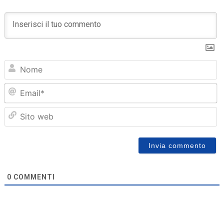
N
Em
Sit
we
0
COMMENTI