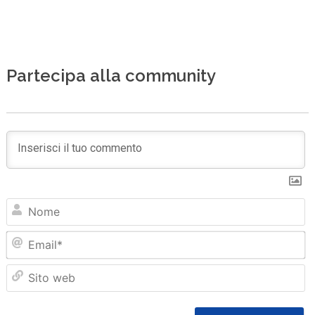
Partecipa alla community
N
Em
Sit
we