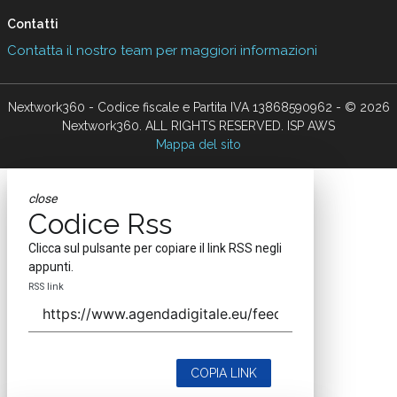
Contatti
Contatta il nostro team per maggiori informazioni
Nextwork360 - Codice fiscale e Partita IVA 13868590962 - © 2026
Nextwork360. ALL RIGHTS RESERVED. ISP AWS
Mappa del sito
close
Codice Rss
Clicca sul pulsante per copiare il link RSS negli
appunti.
RSS link
COPIA LINK