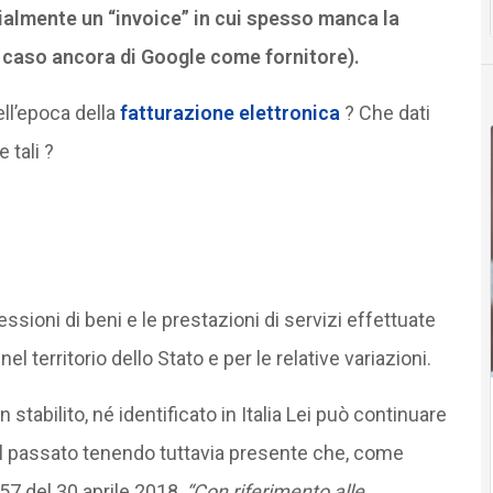
almente un “invoice” in cui spesso manca la
il caso ancora di Google come fornitore).
ll’epoca della
fatturazione elettronica
? Che dati
 tali ?
ssioni di beni e le prestazioni di servizi effettuate
 nel territorio dello Stato e per le relative variazioni.
 stabilito, né identificato in Italia Lei può continuare
il passato tenendo tuttavia presente che, come
57 del 30 aprile 2018,
“Con riferimento alle