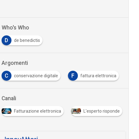
Who's Who
D
de benedictis
Argomenti
C
F
conservazione digitale
fattura elettronica
Canali
Fatturazione elettronica
L'esperto risponde