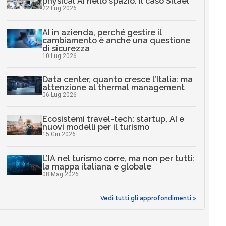
physical AI nello spazio: il caso Sitael
22 Lug 2026
AI in azienda, perché gestire il
cambiamento è anche una questione
di sicurezza
10 Lug 2026
Data center, quanto cresce l’Italia: ma
attenzione al thermal management
06 Lug 2026
Ecosistemi travel-tech: startup, AI e
nuovi modelli per il turismo
15 Giu 2026
L’IA nel turismo corre, ma non per tutti:
la mappa italiana e globale
08 Mag 2026
Vedi tutti gli approfondimenti >