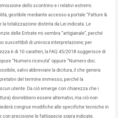
emissione dello scontrino e i relativi estremi.
lità, gestibile mediante accesso a portale “Fatture &
 la totalizzazione distinta da Lei indicata. Le
nzie delle Entrate mi sembra “artigianale”, perché
o suscettibili di univoca interpretazione; per
zza è di 10 caratteri, la FAQ 45/2018 suggerisce di
 oppure “Numero ricevuta” oppure “Numero doc.
ibile, salvo abbreviare la dicitura, il che genera
rpretativi del termine immesso, perché la
ascun utente. Da ciò emerge con chiarezza che i
ra) dovrebbero essere alternativi, ma ciò non
iederà congrue modifiche alle specifiche tecniche in
 con precisione le fattispecie sopra indicate.