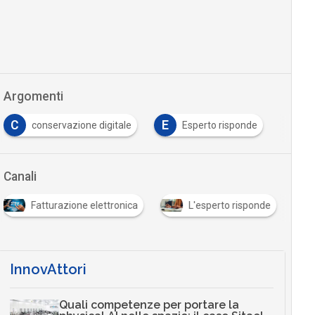
Argomenti
C
E
conservazione digitale
Esperto risponde
Canali
Fatturazione elettronica
L'esperto risponde
InnovAttori
Quali competenze per portare la