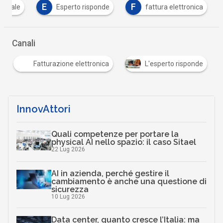
E
F
igitale
Esperto risponde
fattura elettronica
Canali
Fatturazione elettronica
L'esperto risponde
InnovAttori
Quali competenze per portare la
physical AI nello spazio: il caso Sitael
22 Lug 2026
AI in azienda, perché gestire il
cambiamento è anche una questione di
sicurezza
10 Lug 2026
Data center, quanto cresce l’Italia: ma