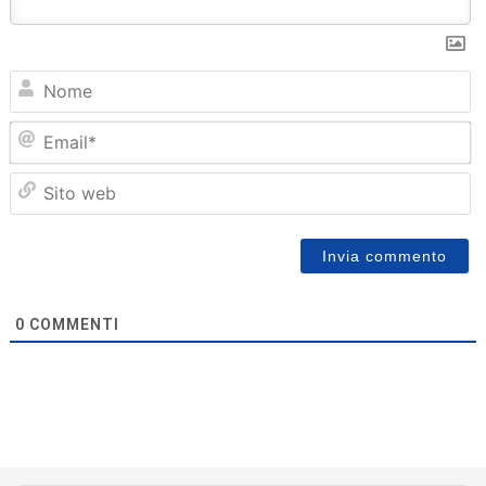
N
Em
Sit
we
0
COMMENTI