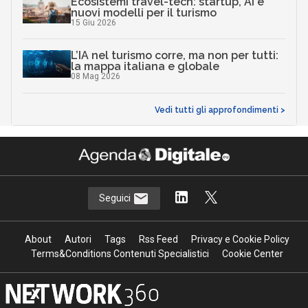
Ecosistemi travel-tech: startup, AI e
nuovi modelli per il turismo
15 Giu 2026
L’IA nel turismo corre, ma non per tutti:
la mappa italiana e globale
08 Mag 2026
Vedi tutti gli approfondimenti >
Seguici
About
Autori
Tags
Rss Feed
Privacy e Cookie Policy
Terms&Conditions Contenuti Specialistici
Cookie Center