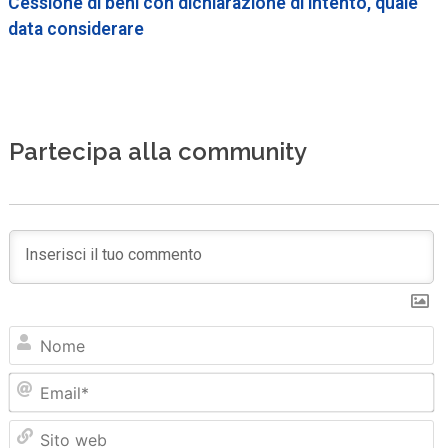
Cessione di beni con dichiarazione di intento, quale
data considerare
Partecipa alla community
N
Em
Sit
we