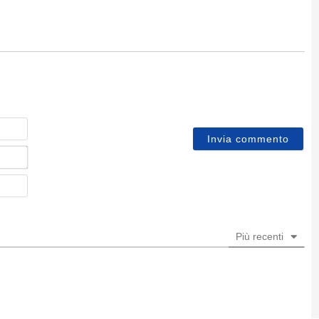
Nome
Email*
Sito
web
Più recenti