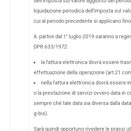
dell’imposta sul valore aggiunto del period
liquidazione periodica dell’imposta sul va
cui al periodo precedente si applicano fin
A partire dal 1° luglio 2019 saranno a regi
DPR 633/1972:
la fattura elettronica dovrà essere tra
effettuazione della operazione (art.21 co
nella fattura elettronica dovrà essere in
o la prestazione di servizi ovvero data in cu
sempre ché tale data sia diversa dalla data
g-bis).
Sarà quindi opportuno rivedere le prassi ut