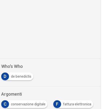
Who's Who
D
de benedictis
Argomenti
C
F
conservazione digitale
fattura elettronica