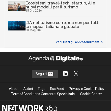
Ecosistemi travel-tech: startup, AI e
nuovi modelli per il turismo
15 Giu 2026
L’IA nel turismo corre, ma non per tutti:
la mappa italiana e globale
08 Mag 2026
Vedi tutti gli approfondimenti >
Seguici
About
Autori
Tags
Rss Feed
Privacy e Cookie Policy
Terms&Conditions Contenuti Specialistici
Cookie Center