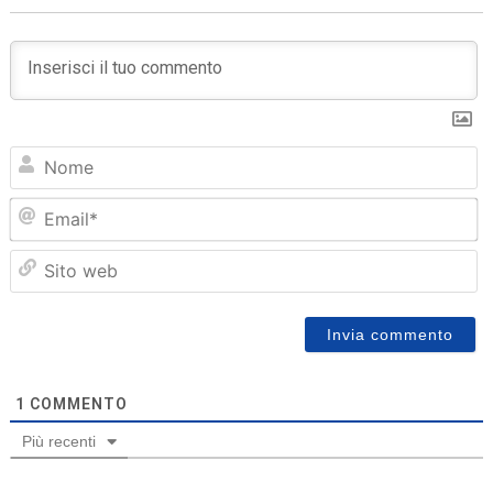
N
Em
Sit
we
1
COMMENTO
Più recenti