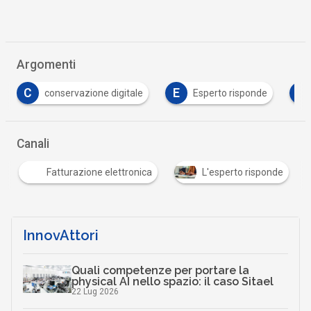
Argomenti
C
E
F
conservazione digitale
Esperto risponde
Canali
Fatturazione elettronica
L'esperto risponde
…
InnovAttori
Quali competenze per portare la
physical AI nello spazio: il caso Sitael
22 Lug 2026