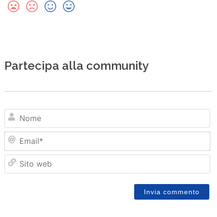
Partecipa alla community
N
Em
Sit
we