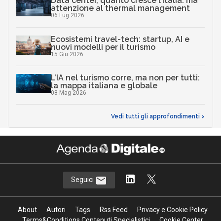
Data center, quanto cresce l’Italia: ma
attenzione al thermal management
06 Lug 2026
Ecosistemi travel-tech: startup, AI e
nuovi modelli per il turismo
15 Giu 2026
L’IA nel turismo corre, ma non per tutti:
la mappa italiana e globale
08 Mag 2026
Vedi tutti gli approfondimenti >
Seguici
About
Autori
Tags
Rss Feed
Privacy e Cookie Policy
Terms&Conditions Contenuti Specialistici
Cookie Center