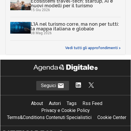
Ecosistemi travel-tech: startup, AI e
nuovi modelli per il turismo
15 Giu 2026
L’IA nel turismo corre, ma non per tutti:
la mappa italiana e globale
08 Mag 2026
Vedi tutti gli approfondimenti >
Seguici
About
Autori
Tags
Rss Feed
Privacy e Cookie Policy
Terms&Conditions Contenuti Specialistici
Cookie Center