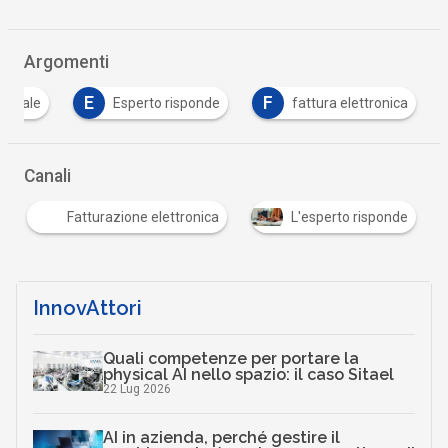
Argomenti
E
F
igitale
Esperto risponde
fattura elettronica
Canali
Fatturazione elettronica
L'esperto risponde
InnovAttori
Quali competenze per portare la
physical AI nello spazio: il caso Sitael
22 Lug 2026
AI in azienda, perché gestire il