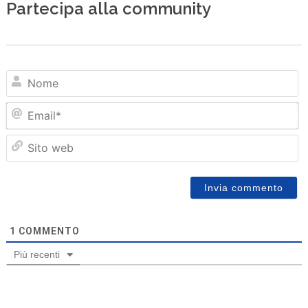
Partecipa alla community
N
Em
Sit
we
1
COMMENTO
Più recenti