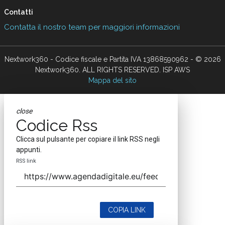
Contatti
Contatta il nostro team per maggiori informazioni
Nextwork360 - Codice fiscale e Partita IVA 13868590962 - © 2026
Nextwork360. ALL RIGHTS RESERVED. ISP AWS
Mappa del sito
close
Codice Rss
Clicca sul pulsante per copiare il link RSS negli
appunti.
RSS link
COPIA LINK