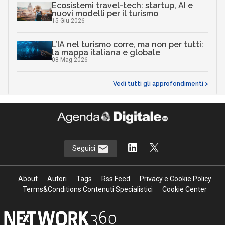
Ecosistemi travel-tech: startup, AI e
nuovi modelli per il turismo
15 Giu 2026
L’IA nel turismo corre, ma non per tutti:
la mappa italiana e globale
08 Mag 2026
Vedi tutti gli approfondimenti >
Seguici
About
Autori
Tags
Rss Feed
Privacy e Cookie Policy
Terms&Conditions Contenuti Specialistici
Cookie Center