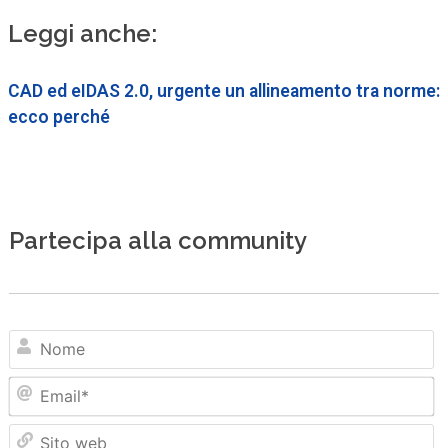
Leggi anche:
CAD ed eIDAS 2.0, urgente un allineamento tra norme:
ecco perché
Partecipa alla community
N
Em
Sit
we