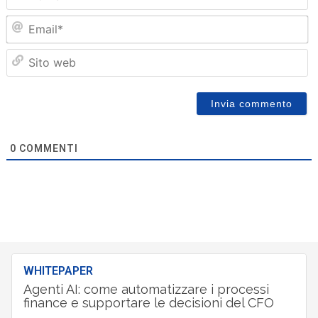
Em
Sit
we
0
COMMENTI
WHITEPAPER
Agenti AI: come automatizzare i processi
finance e supportare le decisioni del CFO