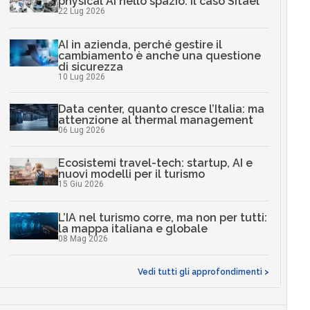
physical AI nello spazio: il caso Sitael
22 Lug 2026
AI in azienda, perché gestire il
cambiamento è anche una questione
di sicurezza
10 Lug 2026
Data center, quanto cresce l’Italia: ma
attenzione al thermal management
06 Lug 2026
Ecosistemi travel-tech: startup, AI e
nuovi modelli per il turismo
15 Giu 2026
L’IA nel turismo corre, ma non per tutti:
la mappa italiana e globale
08 Mag 2026
Vedi tutti gli approfondimenti >