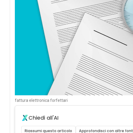
fattura elettronica forfettari
Chiedi all'AI
Riassumi questo articolo
Approfondisci con altre font