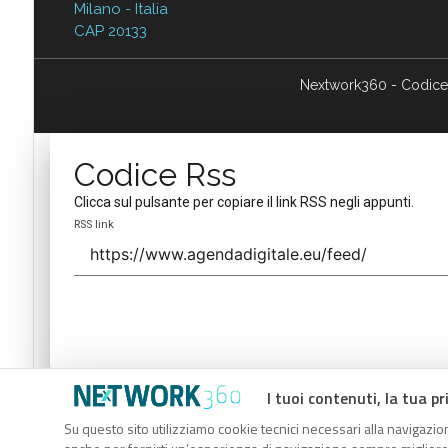
Milano - Italia
CAP 20133
Nextwork360 - Codice
Codice Rss
Clicca sul pulsante per copiare il link RSS negli appunti.
RSS link
I tuoi contenuti, la tua pr
Codice Rss
Su questo sito utilizziamo cookie tecnici necessari alla navigazion
Clicca sul pulsante per copiare il link RSS negli appunti.