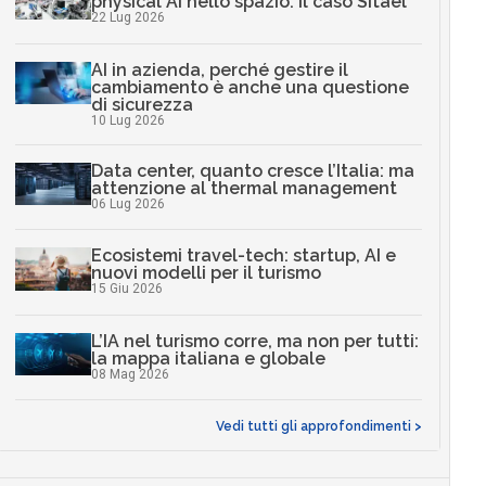
physical AI nello spazio: il caso Sitael
22 Lug 2026
AI in azienda, perché gestire il
cambiamento è anche una questione
di sicurezza
10 Lug 2026
Data center, quanto cresce l’Italia: ma
attenzione al thermal management
06 Lug 2026
Ecosistemi travel-tech: startup, AI e
nuovi modelli per il turismo
15 Giu 2026
L’IA nel turismo corre, ma non per tutti:
la mappa italiana e globale
08 Mag 2026
Vedi tutti gli approfondimenti >