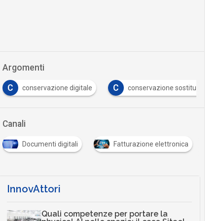
Argomenti
C
C
conservazione digitale
conservazione sostitutiva
Canali
Documenti digitali
Fatturazione elettronica
…
InnovAttori
Quali competenze per portare la