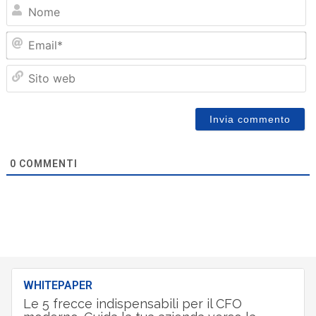
N
Em
Sit
we
0
COMMENTI
WHITEPAPER
Le 5 frecce indispensabili per il CFO