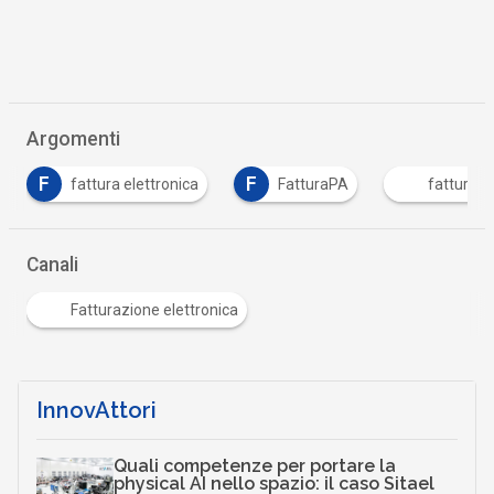
Argomenti
F
FatturaPA
fatturazione elettronica
PN
Canali
Fatturazione elettronica
InnovAttori
Quali competenze per portare la
physical AI nello spazio: il caso Sitael