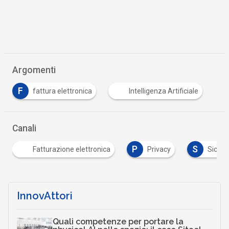
Argomenti
F
fattura elettronica
Intelligenza Artificiale
Canali
P
S
zione elettronica
Privacy
Sicurezza digitale
InnovAttori
Quali competenze per portare la