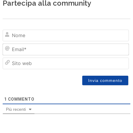
Partecipa alla community
N
Em
Sit
we
1
COMMENTO
Più recenti