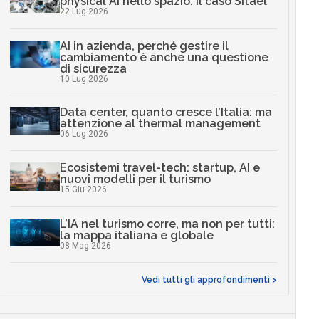
physical AI nello spazio: il caso Sitael
22 Lug 2026
AI in azienda, perché gestire il
cambiamento è anche una questione
di sicurezza
10 Lug 2026
Data center, quanto cresce l’Italia: ma
attenzione al thermal management
06 Lug 2026
Ecosistemi travel-tech: startup, AI e
nuovi modelli per il turismo
15 Giu 2026
L’IA nel turismo corre, ma non per tutti:
la mappa italiana e globale
08 Mag 2026
Vedi tutti gli approfondimenti >