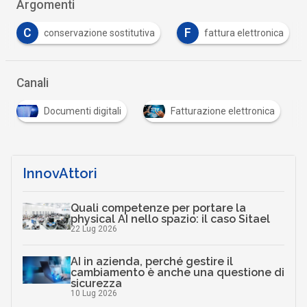
Argomenti
F
servazione sostitutiva
fattura elettronica
fattura
Canali
Documenti digitali
Fatturazione elettronica
InnovAttori
Quali competenze per portare la
physical AI nello spazio: il caso Sitael
22 Lug 2026
AI in azienda, perché gestire il
cambiamento è anche una questione di
sicurezza
10 Lug 2026