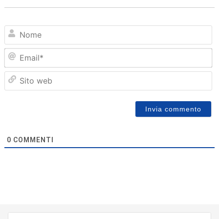
N
Em
Sit
we
0
COMMENTI