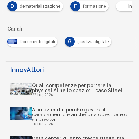
F
formazione
Intelligenza Artificiale
PNR
Canali
G
Documenti digitali
giustizia digitale
InnovAttori
Quali competenze per portare la
physical AI nello spazio: il caso Sitael
22 Lug 2026
AI in azienda, perché gestire il
cambiamento è anche una questione di
sicurezza
10 Lug 2026
Data center, quanto cresce l’Italia: ma