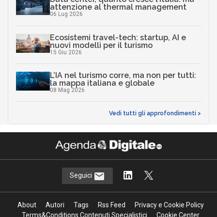
attenzione al thermal management
06 Lug 2026
Ecosistemi travel-tech: startup, AI e
nuovi modelli per il turismo
15 Giu 2026
L’IA nel turismo corre, ma non per tutti:
la mappa italiana e globale
08 Mag 2026
Vedi tutti gli approfondimenti >
Seguici
About
Autori
Tags
Rss Feed
Privacy e Cookie Policy
Terms&Conditions Contenuti Specialistici
Cookie Center