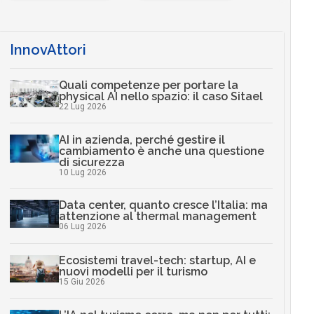
InnovAttori
Quali competenze per portare la
physical AI nello spazio: il caso Sitael
22 Lug 2026
AI in azienda, perché gestire il
cambiamento è anche una questione
di sicurezza
10 Lug 2026
Data center, quanto cresce l’Italia: ma
attenzione al thermal management
06 Lug 2026
Ecosistemi travel-tech: startup, AI e
nuovi modelli per il turismo
15 Giu 2026