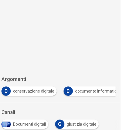
Argomenti
C
D
conservazione digitale
documento informatico
Canali
G
Documenti digitali
giustizia digitale