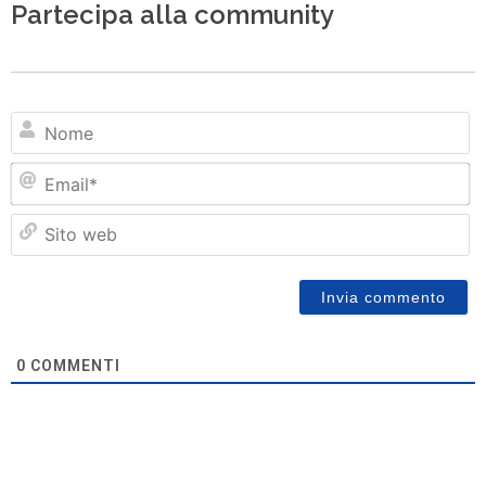
Partecipa alla community
N
Em
Si
w
0
COMMENTI