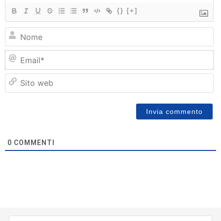
{}
[+]
N
Em
Si
w
0
COMMENTI