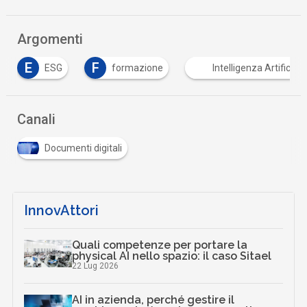
Argomenti
F
W
formazione
Intelligenza Artificiale
whis
Canali
Documenti digitali
InnovAttori
Quali competenze per portare la
physical AI nello spazio: il caso Sitael
22 Lug 2026
AI in azienda, perché gestire il