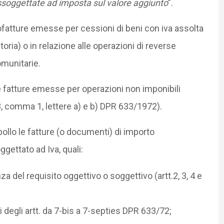
assoggettate ad imposta sul valore aggiunto
”.
ofatture emesse per cessioni di beni con iva assolta
itoria) o in relazione alle operazioni di reverse
omunitarie.
le fatture emesse per operazioni non imponibili
 8, comma 1, lettere a) e b) DPR 633/1972).
bollo le fatture (o documenti) di importo
ettato ad Iva, quali:
a del requisito oggettivo o soggettivo (artt.2, 3, 4 e
 degli artt. da 7-bis a 7-septies DPR 633/72;