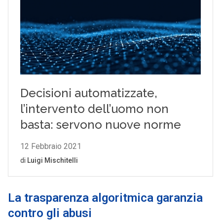
La trasparenza algoritmica garanzia
contro gli abusi