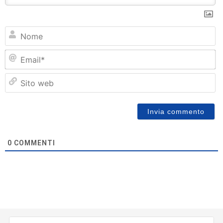
N
Em
Si
w
0
COMMENTI