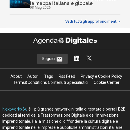
Argomenti
C
blockchain
criptovalute
documenti digitali