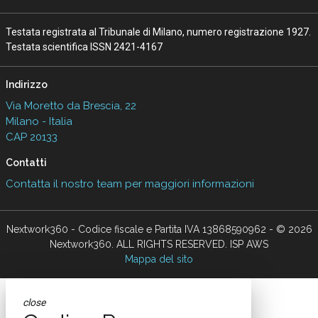
Canali
G
Documenti digitali
giustizia digitale
InnovAttori
Quali competenze per portare la
physical AI nello spazio: il caso Sitael
22 Lug 2026
AI in azienda, perché gestire il
cambiamento è anche una questione di
sicurezza
10 Lug 2026
Data center, quanto cresce l’Italia: ma
attenzione al thermal management
06 Lug 2026