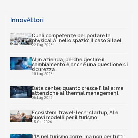
Scaricalo gratis!
DOWNLOAD