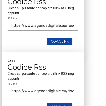
Ecosistemi travel-tech: startup, AI e
nuovi modelli per il turismo
15 Giu 2026
L’IA nel turismo corre, ma non per tutti:
la mappa italiana e globale
08 Mag 2026
Vedi tutti gli approfondimenti >
Seguici
About
Autori
Tags
Rss Feed
Privacy e Cookie Policy
Terms&Conditions Contenuti Specialistici
Cookie Center