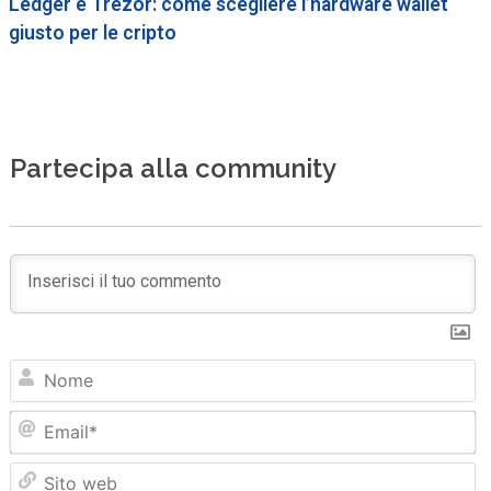
Ledger e Trezor: come scegliere l’hardware wallet
giusto per le cripto
Partecipa alla community
N
Em
Sit
we