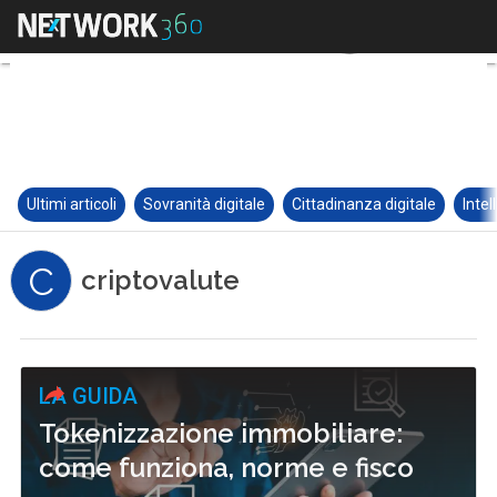
Ultimi articoli
Sovranità digitale
Cittadinanza digitale
Intel
C
criptovalute
LA GUIDA
Tokenizzazione immobiliare:
come funziona, norme e fisco