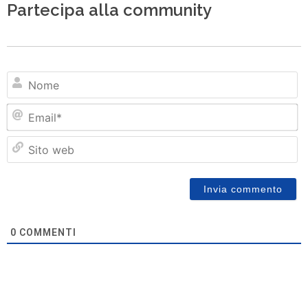
Partecipa alla community
N
Em
Si
w
0
COMMENTI