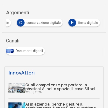
Argomenti
C
F
kchain
conservazione digitale
firma digitale
Canali
Documenti digitali
InnovAttori
Quali competenze per portare la
physical AI nello spazio: il caso Sitael
22 Lug 2026
AI in azienda, perché gestire il