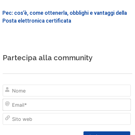
Pec: cos’è, come ottenerla, obblighi e vantaggi della
Posta elettronica certificata
Partecipa alla community
N
Em
Sit
we