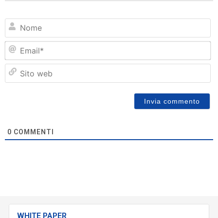
N
Em
Si
w
0
COMMENTI
WHITE PAPER