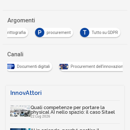
Argomenti
C
P
T
crittografia
procurement
Tutto su GDPR
Canali
Documenti digitali
Procurement dell'innovazione
InnovAttori
Quali competenze per portare la
physical AI nello spazio: il caso Sitael
22 Lug 2026