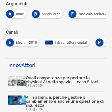
Argomenti
B
F
banda larga
fascicolo sanitario elettronico
…
Canali
P
S
Infrastrutture digitali
Privacy
Sicurezza 
…
InnovAttori
Quali competenze per portare la
physical AI nello spazio: il caso Sitael
22 Lug 2026
AI in azienda, perché gestire il
cambiamento è anche una questione di
sicurezza
10 Lug 2026