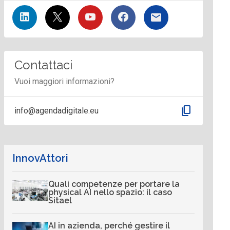
Contattaci
Vuoi maggiori informazioni?
content_copy
info@agendadigitale.eu
InnovAttori
Quali competenze per portare la
physical AI nello spazio: il caso
Sitael
AI in azienda, perché gestire il