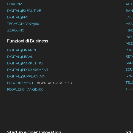
CORCOM
AUT
DIGITAL4EXECUTIVE
BAN
DIGITAL4PMI
ENE
TECHCOMPANY360
HEA
ZEROUNO
INN
INS
Funzioni di Business
MED
PRO
DIGITAL4FINANCE
RET
DIGITAL4LEGAL
SAN
DIGITAL4MARKETING
SC
DIGITAL4PROCUREMENT
SPA
DIGITAL4SUPPLYCHAIN
TEL
PROCUREMENT
AGENDADIGITALE.EU
TUR
PEOPLE&CHANGE360
Startup e Open Innovation
Stu