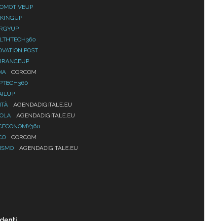
OMOTIVEUP
KINGUP
RGYUP
LTHTECH360
OVATION POST
URANCEUP
IA
CORCOM
PTECH360
AILUP
ITÀ
AGENDADIGITALE.EU
UOLA
AGENDADIGITALE.EU
CECONOMY360
CO
CORCOM
ISMO
AGENDADIGITALE.EU
denti