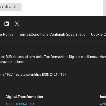
Pagina
 1 di 4
successiva
e Policy
Terms&Conditions Contenuti Specialistici
Cookie C
portali B2B dedicati ai temi della Trasformazione Digitale e dell’Innovazio
razioni italiane.
ione 1927. Testata scientifica ISSN 2421-4167
Digital Transformation
Ind
AGENDADIGITALE.EU
AGR