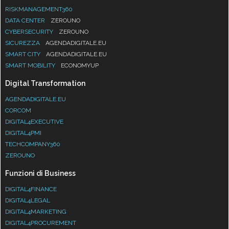
RISKMANAGEMENT360
DATA CENTER
ZEROUNO
CYBERSECURITY
ZEROUNO
SICUREZZA
AGENDADIGITALE.EU
SMART CITY
AGENDADIGITALE.EU
SMART MOBILITY
ECONOMYUP
Digital Transformation
AGENDADIGITALE.EU
CORCOM
DIGITAL4EXECUTIVE
DIGITAL4PMI
TECHCOMPANY360
ZEROUNO
Funzioni di Business
DIGITAL4FINANCE
DIGITAL4LEGAL
DIGITAL4MARKETING
DIGITAL4PROCUREMENT