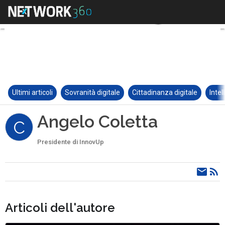
Ultimi articoli
Sovranità digitale
Cittadinanza digitale
Intel
Angelo Coletta
C
Presidente di InnovUp
Articoli dell'autore