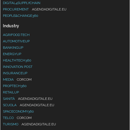
DIGITAL4SUPPLYCHAIN
PROCUREMENT
AGENDADIGITALE.EU
PEOPLE&CHANGE360
Industry
AGRIFOOD.TECH
AUTOMOTIVEUP
BANKINGUP
ENERGYUP
HEALTHTECH360
INNOVATION POST
INSURANCEUP
MEDIA
CORCOM
PROPTECH360
RETAILUP
SANITÀ
AGENDADIGITALE.EU
SCUOLA
AGENDADIGITALE.EU
SPACECONOMY360
TELCO
CORCOM
TURISMO
AGENDADIGITALE.EU