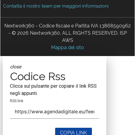
Contatta il nostro team per maggiori informazioni
Nextwork360 - Codice fiscale e Partita IVA 13868590962
- © 2026 Nextwork360. ALL RIGHTS RESERVED. ISP
AWS
Mappa del sito
close
Codice Rss
Clicca sul pulsante per copiare il link RSS
negli appunti.
RSS link
COPIA LINK