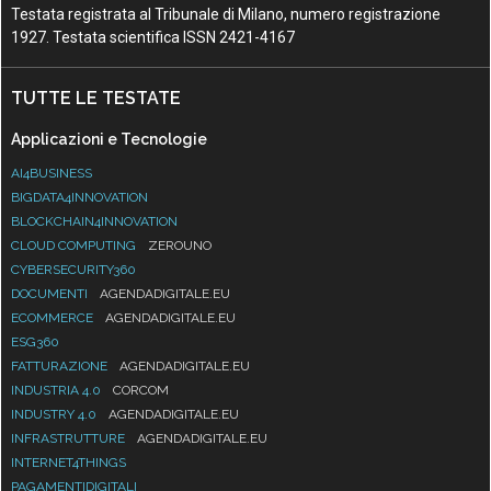
Testata registrata al Tribunale di Milano, numero registrazione
1927. Testata scientifica ISSN 2421-4167
TUTTE LE TESTATE
Applicazioni e Tecnologie
AI4BUSINESS
BIGDATA4INNOVATION
BLOCKCHAIN4INNOVATION
CLOUD COMPUTING
ZEROUNO
CYBERSECURITY360
DOCUMENTI
AGENDADIGITALE.EU
ECOMMERCE
AGENDADIGITALE.EU
ESG360
FATTURAZIONE
AGENDADIGITALE.EU
INDUSTRIA 4.0
CORCOM
INDUSTRY 4.0
AGENDADIGITALE.EU
INFRASTRUTTURE
AGENDADIGITALE.EU
INTERNET4THINGS
PAGAMENTIDIGITALI